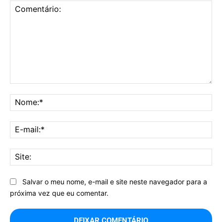
Comentário:
No
E-
mai
Sit
Salvar o meu nome, e-mail e site neste navegador para a
próxima vez que eu comentar.