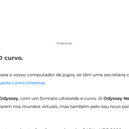
- Publicidade -
D curvo.
para o vosso computador de jogos, se têm uma secretária c
ssante como imersiva
.
Odyssey
, com um formato ultrawide e curvo. O
Odyssey N
trarem nos mundos virtuais, mas também pelo seu novo pa