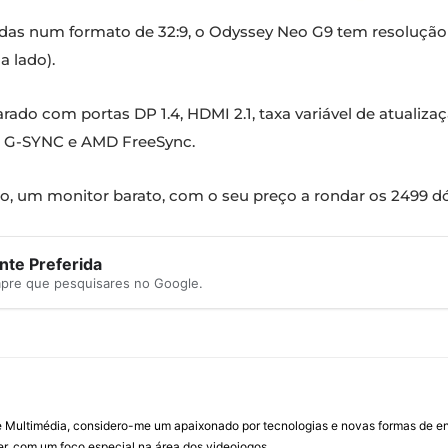
das num formato de 32:9, o Odyssey Neo G9 tem resolução
a lado).
do com portas DP 1.4, HDMI 2.1, taxa variável de atualiza
A G-SYNC e AMD FreeSync.
, um monitor barato, com o seu preço a rondar os 2499 dó
te Preferida
mpre que pesquisares no Google.
Multimédia, considero-me um apaixonado por tecnologias e novas formas de ent
, com um foco especial na área dos videojogos.