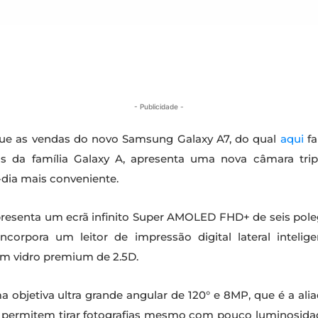
- Publicidade -
e as vendas do novo Samsung Galaxy A7, do qual
aqui
fa
a família Galaxy A, apresenta uma nova câmara tripla 
a-dia mais conveniente.
resenta um ecrã infinito Super AMOLED FHD+ de seis pol
orpora um leitor de impressão digital lateral intelig
m vidro premium de 2.5D.
a objetiva ultra grande angular de 120° e 8MP, que é a ali
 permitem tirar fotografias mesmo com pouco luminosidad