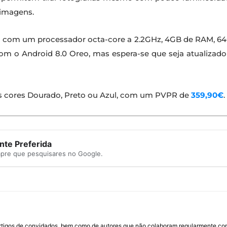
 imagens.
 com um processador octa-core a 2.2GHz, 4GB de RAM, 64
 o Android 8.0 Oreo, mas espera-se que seja atualizado 
as cores Dourado, Preto ou Azul, com um PVPR de
359,90€
.
te Preferida
mpre que pesquisares no Google.
rtigos de convidados, bem como de autores que não colaboram regularmente com