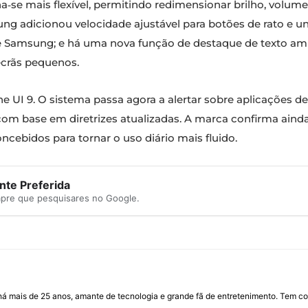
a‑se mais flexível, permitindo redimensionar brilho, volu
ung adicionou velocidade ajustável para botões de rato e 
 Samsung; e há uma nova função de destaque de texto am
 ecrãs pequenos.
 UI 9. O sistema passa agora a alertar sobre aplicações d
m base em diretrizes atualizadas. A marca confirma ainda
cebidos para tornar o uso diário mais fluido.
te Preferida
mpre que pesquisares no Google.
I há mais de 25 anos, amante de tecnologia e grande fã de entretenimento. Tem co