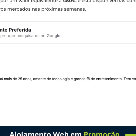
l por um valor equivalente a
480€
, e está disponível nas cor
tros mercados nas próximas semanas.
te Preferida
mpre que pesquisares no Google.
I há mais de 25 anos, amante de tecnologia e grande fã de entretenimento. Tem co