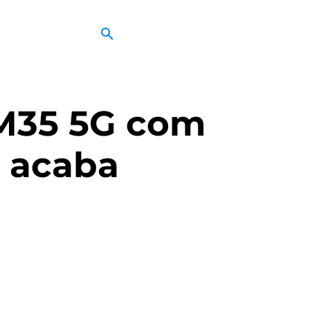
M35 5G com
s acaba