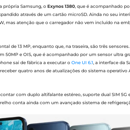
a própria Samsung, o
Exynos 1380
, que é acompanhado po
pandido através de um cartão microSD. Ainda no seu inte
, mas atenção que o carregador não vem incluído na embal
al de 13 MP, enquanto que, na traseira, são três sensores.
com 50MP e OIS, que é acompanhado por um sensor ultra g
hone sai de fábrica a executar o
One UI 6.1
, a interface d
eceber quatro anos de atualizações do sistema operativo A
contar com duplo altifalante estéreo, suporte dual SIM 5G e
relho conta ainda com um avançado sistema de refrigeração