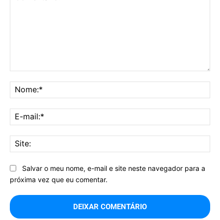
Comentário:
No
E-
mai
Sit
Salvar o meu nome, e-mail e site neste navegador para a
próxima vez que eu comentar.