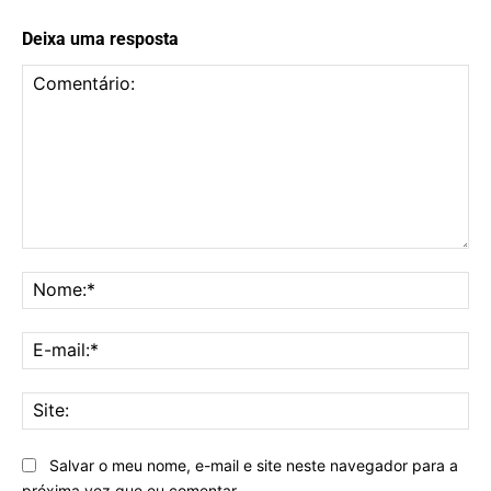
Deixa uma resposta
Comentário:
No
E-
mai
Sit
Salvar o meu nome, e-mail e site neste navegador para a
próxima vez que eu comentar.