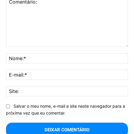
Comentário:
No
E-
mai
Sit
Salvar o meu nome, e-mail e site neste navegador para a
próxima vez que eu comentar.