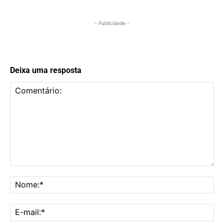
- Publicidade -
Deixa uma resposta
Comentário:
No
E-
mai