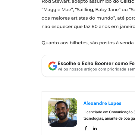
Rod Stewart, adepto assumido do
Celtic
“Maggie Mae”, “Sailling, Baby Jane” ou 
dos maiores artistas do mundo”, até por
não esquecer que faz 80 anos em janeir
Quanto aos bilhetes, são postos à venda
Escolhe o Echo Boomer como Fon
Vê os nossos artigos com prioridade se
Alexandre Lopes
Licenciado em Comunicação Soc
tecnologias, amante de boa ga