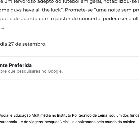
e um fervoroso adepto do futebol em geral, notabilizou-s
“Some guys have all the luck”. Promete-se “uma noite sem 
que, e de acordo com o poster do concerto, poderá ser a úl
o…
 dia 27 de setembro.
te Preferida
mpre que pesquisares no Google.
ial e Educação Multimédia no Instituto Politécnico de Leiria, sou um dos fun
stronomia - e de viagens inesquecíveis! - e apaixonado pelo mundo da música.