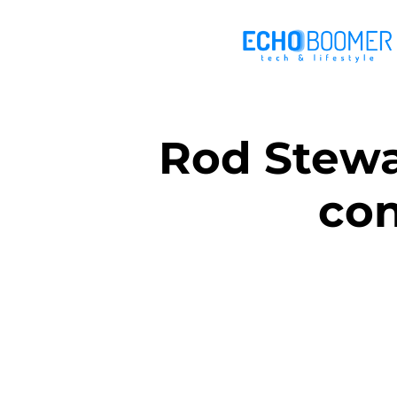
Rod Stewa
co