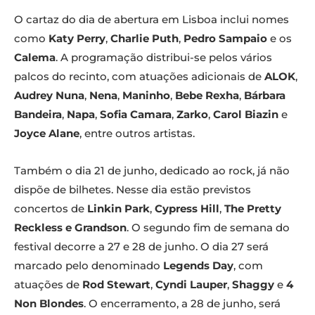
O cartaz do dia de abertura em Lisboa inclui nomes
como
Katy Perry
,
Charlie Puth
,
Pedro Sampaio
e os
Calema
. A programação distribui-se pelos vários
palcos do recinto, com atuações adicionais de
ALOK
,
Audrey Nuna
,
Nena
,
Maninho
,
Bebe Rexha
,
Bárbara
Bandeira
,
Napa
,
Sofia Camara
,
Zarko
,
Carol Biazin
e
Joyce Alane
, entre outros artistas.
Também o dia 21 de junho, dedicado ao rock, já não
dispõe de bilhetes. Nesse dia estão previstos
concertos de
Linkin Park
,
Cypress Hill
,
The Pretty
Reckless e Grandson
. O segundo fim de semana do
festival decorre a 27 e 28 de junho. O dia 27 será
marcado pelo denominado
Legends Day
, com
atuações de
Rod Stewart
,
Cyndi Lauper
,
Shaggy
e
4
Non Blondes
. O encerramento, a 28 de junho, será