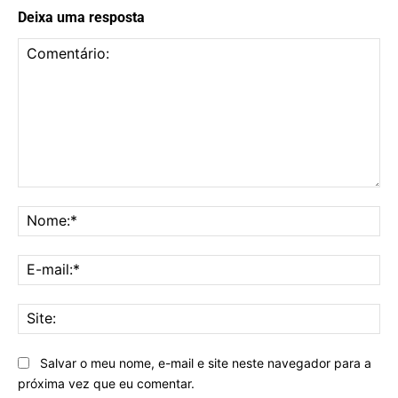
Deixa uma resposta
Comentário:
No
E-
mai
Sit
Salvar o meu nome, e-mail e site neste navegador para a
próxima vez que eu comentar.