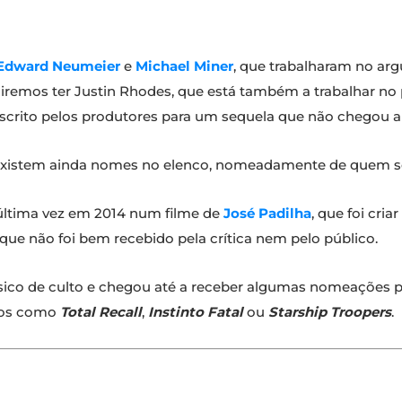
Edward Neumeier
e
Michael Miner
, que trabalharam no arg
es iremos ter Justin Rhodes, que está também a trabalhar n
escrito pelos produtores para um sequela que não chegou a e
 existem ainda nomes no elenco, nomeadamente de quem s
última vez em 2014 num filme de
José Padilha
, que foi criar
que não foi bem recebido pela crítica nem pelo público.
ssico de culto e chegou até a receber algumas nomeações p
icos como
Total Recall
,
Instinto Fatal
ou
Starship Troopers
.