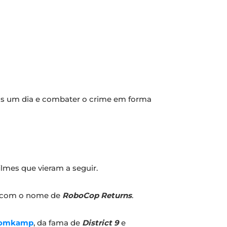
mais um dia e combater o crime em forma
filmes que vieram a seguir.
ar com o nome de
RoboCop Returns
.
Blomkamp
, da fama de
District 9
e