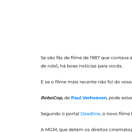
Se são fãs de filme de 1987 que contava
de robô, há boas noticias para vocês.
E se o filme mais recente não foi do vo
RoboCop,
de
Paul Verhoeven
, pode esta
Segundo o portal
Deadline
, o novo film
A MGM, que detém os direitos cinematográ