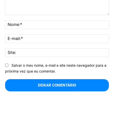
Comentário:
No
E-
mai
Sit
Salvar o meu nome, e-mail e site neste navegador para a
próxima vez que eu comentar.