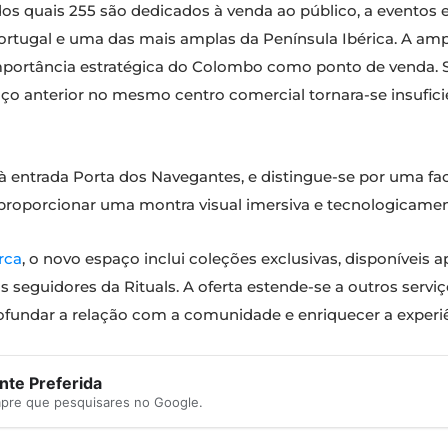
s quais 255 são dedicados à venda ao público, a eventos e 
Portugal e uma das mais amplas da Península Ibérica. A am
mportância estratégica do Colombo como ponto de venda.
ço anterior no mesmo centro comercial tornara-se insufic
to à entrada Porta dos Navegantes, e distingue-se por uma f
 proporcionar uma montra visual imersiva e tecnologicamen
rca
, o novo espaço inclui coleções exclusivas, disponíveis 
 seguidores da Rituals. A oferta estende-se a outros serv
rofundar a relação com a comunidade e enriquecer a experiê
te Preferida
mpre que pesquisares no Google.