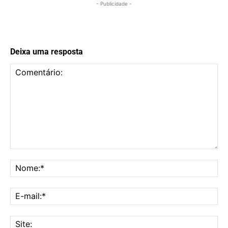
- Publicidade -
Deixa uma resposta
Comentário:
No
E-
mai
Sit