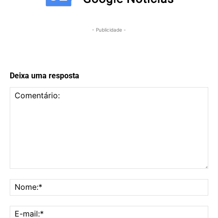
- Publicidade -
Deixa uma resposta
Comentário:
No
E-