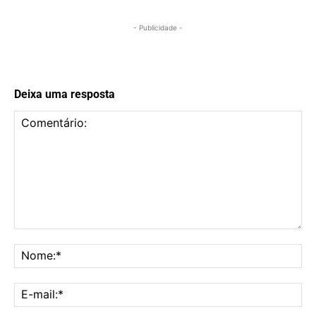
- Publicidade -
Deixa uma resposta
Comentário:
No
E-
mai