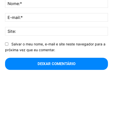
No
E-
mai
Sit
Salvar o meu nome, e-mail e site neste navegador para a
próxima vez que eu comentar.