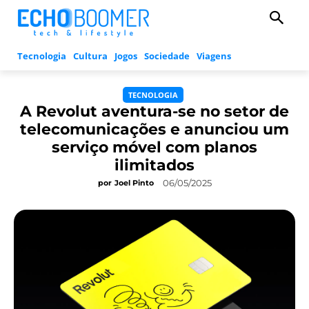
Tecnologia
Cultura
Jogos
Sociedade
Viagens
TECNOLOGIA
A Revolut aventura-se no setor de
telecomunicações e anunciou um
serviço móvel com planos
ilimitados
06/05/2025
por
Joel Pinto