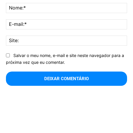
No
E-
mai
Sit
Salvar o meu nome, e-mail e site neste navegador para a
próxima vez que eu comentar.