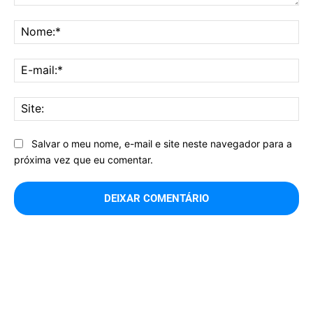
Comentário:
No
E-
mai
Sit
Salvar o meu nome, e-mail e site neste navegador para a
próxima vez que eu comentar.