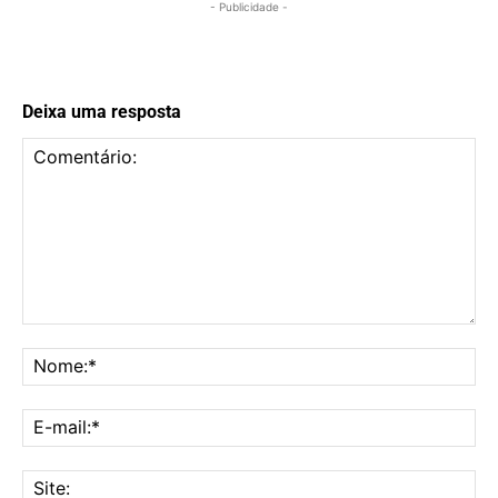
- Publicidade -
Deixa uma resposta
Comentário:
No
E-
mai
Sit