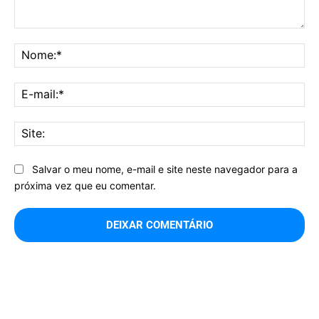
Comentário:
No
E-
mai
Sit
Salvar o meu nome, e-mail e site neste navegador para a
próxima vez que eu comentar.