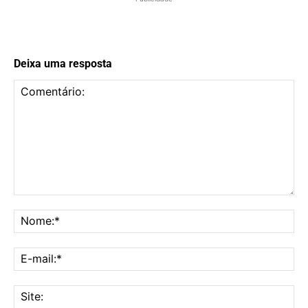
Deixa uma resposta
Comentário:
No
E-
mai
Sit