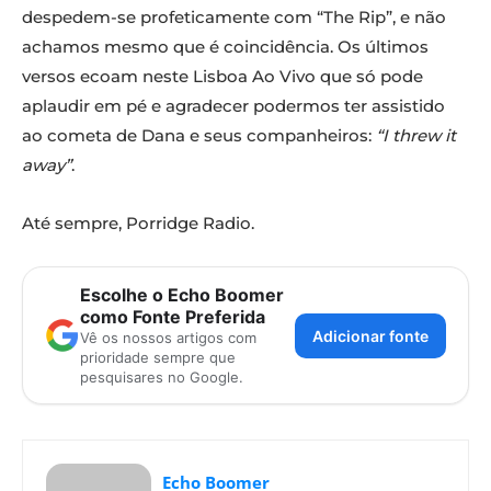
despedem-se profeticamente com “The Rip”, e não
achamos mesmo que é coincidência. Os últimos
versos ecoam neste Lisboa Ao Vivo que só pode
aplaudir em pé e agradecer podermos ter assistido
ao cometa de Dana e seus companheiros:
“I threw it
away”
.
Até sempre, Porridge Radio.
Foto: Emanuel Canoilas
Escolhe o Echo Boomer
como Fonte Preferida
Adicionar fonte
Vê os nossos artigos com
prioridade sempre que
pesquisares no Google.
Echo Boomer