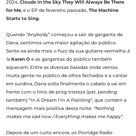
2024,
Clouds in the Sky They Will Always Be There
for Me
, e o EP de fevereiro passado,
The Machine
Starts to Sing
.
Quando “Anybody” começou a sair da garganta de
Dana, sentimos uma maior agitação do público.
Sente-se ainda mais o fuzz da sua guitarra vermelha
Foto: Emanuel Canoilas
à
la
Karen O
e as gargantas do público também
aquecem. Entre as diversas baladas onde vemos
muita gente no público de olhos fechados e a cantar
em surdina, Dana solta finalmente o cabelo e vai em
frente com o hino de prog-tristeza (pat. pending
também) “In A Dream I’m A Painting”, que contém a
mensagem mais positiva desta noite:
“Nothing
makes me sad now / Everything makes me happy”
.
Foto: Emanuel Canoilas
Depois de um curto encore, os Porridge Radio