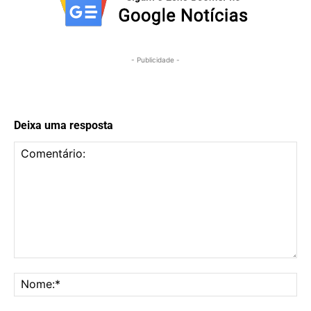
- Publicidade -
Deixa uma resposta
Comentário:
No