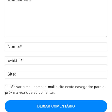
Comentário:
No
E-
mai
Sit
Salvar o meu nome, e-mail e site neste navegador para a
próxima vez que eu comentar.