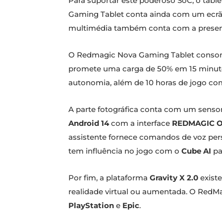
Para suportar este poderoso SoC, o ta
Gaming Tablet conta ainda com um ecrã 
multimédia também conta com a presença
O Redmagic Nova Gaming Tablet consome
promete uma carga de 50% em 15 minuto
autonomia, além de 10 horas de jogo co
A parte fotográfica conta com um sensor 
Android 14
com a interface
REDMAGIC O
assistente fornece comandos de voz person
tem influência no jogo com o
Cube AI
pa
Por fim, a plataforma
Gravity X 2.0
existe
realidade virtual ou aumentada. O RedM
PlayStation
e
Epic
.