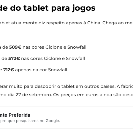
de do tablet para jogos
et atualmente diz respeito apenas à China. Chega ao mer
a de
509€
nas cores Ciclone e Snowfall
a de
572€
nas cores Ciclone e Snowfall
de
712€
apenas na cor Snowfall
erar muito para descobrir o tablet em outros países. A fab
imo dia 27 de setembro. Os preços em euros ainda são des
te Preferida
mpre que pesquisares no Google.