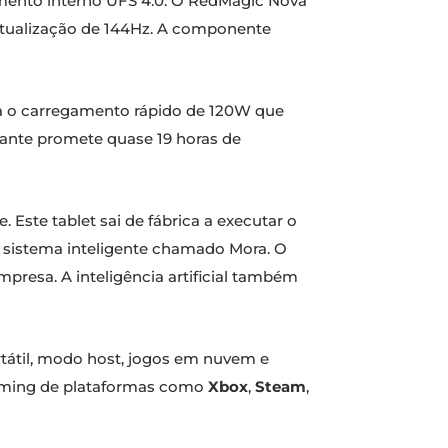
mento interno UFS 4.0. O RedMagic Nova
atualização de 144Hz. A componente
a o carregamento rápido de 120W que
ante promete quase 19 horas de
Este tablet sai de fábrica a executar o
e sistema inteligente chamado Mora. O
empresa. A inteligência artificial também
rtátil, modo host, jogos em nuvem e
eaming de plataformas como
Xbox
,
Steam
,