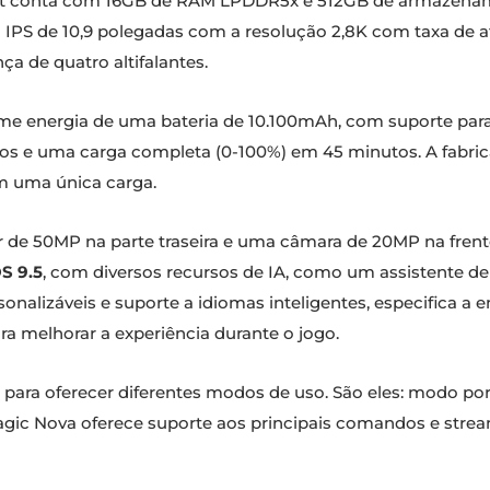
blet conta com 16GB de RAM LPDDR5x e 512GB de armazena
IPS de 10,9 polegadas com a resolução 2,8K com taxa de 
 de quatro altifalantes.
 energia de uma bateria de 10.100mAh, com suporte par
s e uma carga completa (0-100%) em 45 minutos. A fabric
m uma única carga.
de 50MP na parte traseira e uma câmara de 20MP na frente. 
S 9.5
, com diversos recursos de IA, como um assistente d
alizáveis ​​​​e suporte a idiomas inteligentes, especifica a 
ra melhorar a experiência durante o jogo.
 para oferecer diferentes modos de uso. São eles: modo po
agic Nova oferece suporte aos principais comandos e str