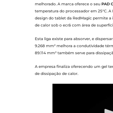
melhorado. A marca oferece o seu
PAD C
temperatura do processador em 25°C. A
design do tablet da RedMagic permite a
de calor sob o ecrã com área de superfí
Esta liga existe para absorver, e disper
9.268 mm² melhora a condutividade térmi
89.114 mm² também serve para dissipação 
A empresa finaliza oferecendo um gel t
de dissipação de calor.