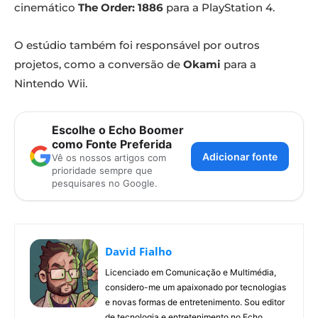
cinemático
The Order: 1886
para a PlayStation 4.
O estúdio também foi responsável por outros
projetos, como a conversão de
Okami
para a
Nintendo Wii.
Escolhe o Echo Boomer
como Fonte Preferida
Adicionar fonte
Vê os nossos artigos com
prioridade sempre que
pesquisares no Google.
David Fialho
Licenciado em Comunicação e Multimédia,
considero-me um apaixonado por tecnologias
e novas formas de entretenimento. Sou editor
de tecnologia e entretenimento no Echo