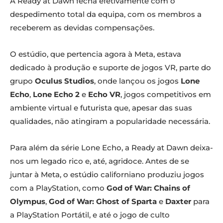
A Ready at Dawn fecha efetivamente com o
despedimento total da equipa, com os membros a
receberem as devidas compensações.
O estúdio, que pertencia agora à Meta, estava
dedicado à produção e suporte de jogos VR, parte do
grupo
Oculus Studios
, onde lançou os jogos
Lone
Echo
,
Lone Echo 2
e
Echo VR
, jogos competitivos em
ambiente virtual e futurista que, apesar das suas
qualidades, não atingiram a popularidade necessária.
Para além da série Lone Echo, a Ready at Dawn deixa-
nos um legado rico e, até, agridoce. Antes de se
juntar à Meta, o estúdio californiano produziu jogos
com a PlayStation, como
God of War: Chains of
Olympus
,
God of War: Ghost of Sparta
e
Daxter
para
a PlayStation Portátil, e até o jogo de culto