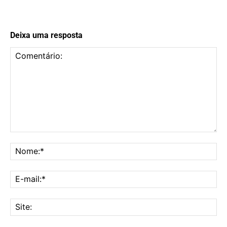
Deixa uma resposta
Comentário:
No
E-
mai
Sit