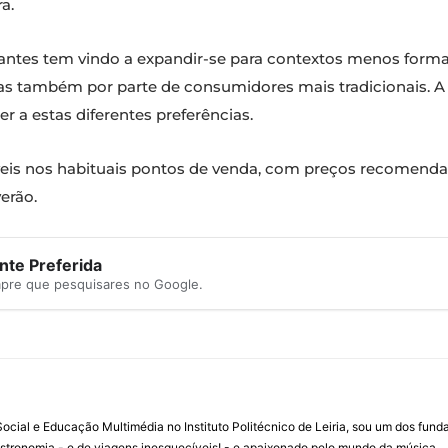
a.
tes tem vindo a expandir-se para contextos menos formai
mas também por parte de consumidores mais tradicionais.
r a estas diferentes preferências.
eis nos habituais pontos de venda, com preços recomenda
erão.
te Preferida
mpre que pesquisares no Google.
ial e Educação Multimédia no Instituto Politécnico de Leiria, sou um dos fun
stronomia - e de viagens inesquecíveis! - e apaixonado pelo mundo da música.