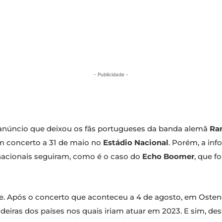
- Publicidade -
núncio que deixou os fãs portugueses da banda alemã
Ra
um concerto a 31 de maio no
Estádio Nacional
. Porém, a in
s nacionais seguiram, como é o caso do
Echo Boomer
, que f
 Após o concerto que aconteceu a 4 de agosto, em Ostend
ndeiras dos países nos quais iriam atuar em 2023. E sim, de