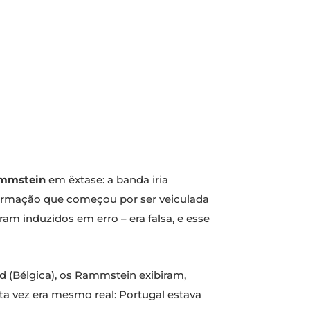
mmstein
em êxtase: a banda iria
formação que começou por ser veiculada
oram induzidos em erro – era falsa, e esse
 (Bélgica), os Rammstein exibiram,
sta vez era mesmo real: Portugal estava