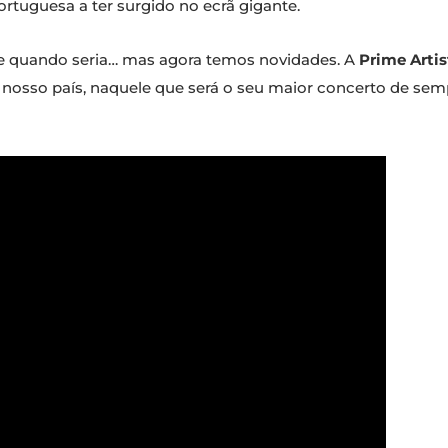
rtuguesa a ter surgido no ecrã gigante.
e e quando seria… mas agora temos novidades. A
Prime Artis
nosso país, naquele que será o seu maior concerto de semp