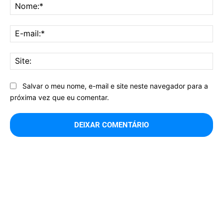
No
E-
mai
Sit
Salvar o meu nome, e-mail e site neste navegador para a
próxima vez que eu comentar.