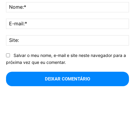
No
E-
mai
Sit
Salvar o meu nome, e-mail e site neste navegador para a
próxima vez que eu comentar.