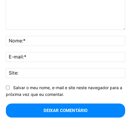
Comentário:
No
E-
mai
Sit
Salvar o meu nome, e-mail e site neste navegador para a
próxima vez que eu comentar.