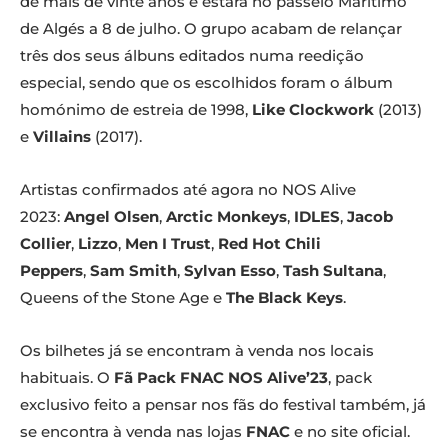
de mais de vinte anos e estará no passeio Marítimo
de Algés a 8 de julho. O grupo acabam de relançar
três dos seus álbuns editados numa reedição
especial, sendo que os escolhidos foram o álbum
homónimo de estreia de 1998,
Like Clockwork
(2013)
e
Villains
(2017).
Artistas confirmados até agora no NOS Alive
2023:
Angel Olsen
,
Arctic Monkeys
,
IDLES
,
Jacob
Collier
,
Lizzo
,
Men I Trust
,
Red Hot Chili
Peppers
,
Sam Smith
,
Sylvan Esso
,
Tash Sultana
,
Queens of the Stone Age e
The Black Keys
.
Os bilhetes já se encontram à venda nos locais
habituais. O
Fã Pack FNAC NOS Alive’23
, pack
exclusivo feito a pensar nos fãs do festival também, já
se encontra à venda nas lojas
FNAC
e no site oficial.