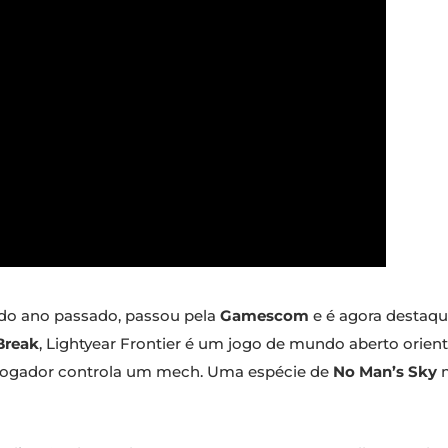
o do ano passado, passou pela
Gamescom
e é agora destaqu
Break
, Lightyear Frontier é um jogo de mundo aberto orien
 jogador controla um mech. Uma espécie de
No Man’s Sky
m