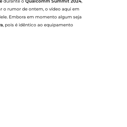
e
durante o
Qualcomm Summit 2024
,
mar o rumor de ontem, o vídeo aqui em
 dele. Embora em momento algum seja
ra
, pois é idêntico ao equipamento