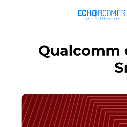
Qualcomm co
S