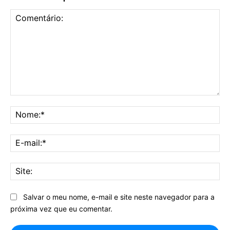
Comentário:
No
E-
mai
Sit
Salvar o meu nome, e-mail e site neste navegador para a
próxima vez que eu comentar.