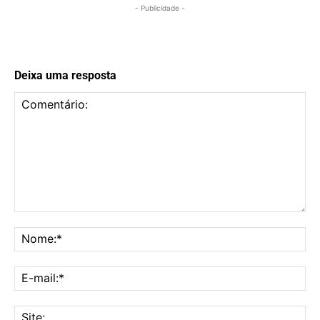
- Publicidade -
Deixa uma resposta
Comentário:
No
E-
mai
Sit