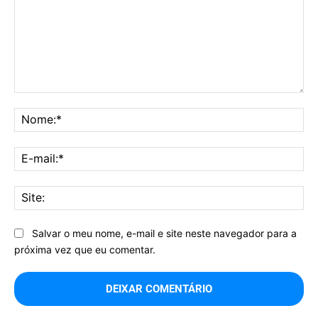
Comentário:
No
E-
mai
Sit
Salvar o meu nome, e-mail e site neste navegador para a
próxima vez que eu comentar.