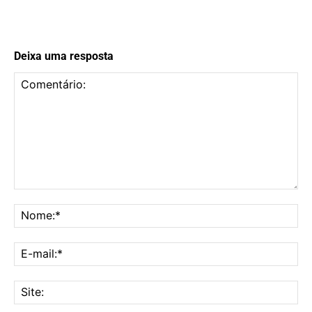
Deixa uma resposta
Comentário:
No
E-
mai
Sit