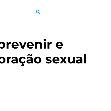
prevenir e
loração sexual