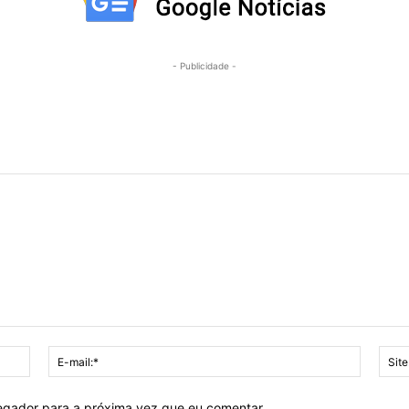
- Publicidade -
Nome:*
E-
mail:*
vegador para a próxima vez que eu comentar.