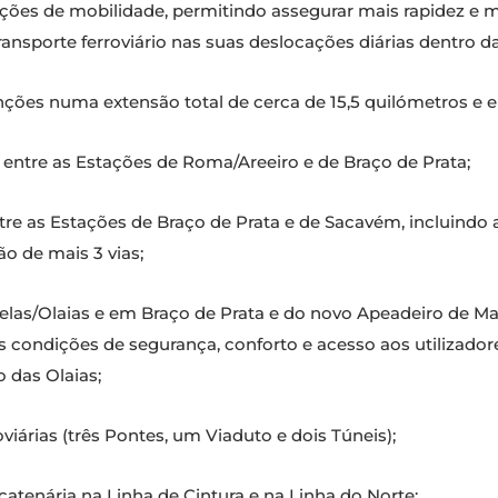
dições de mobilidade, permitindo assegurar mais rapidez e
ransporte ferroviário nas suas deslocações diárias dentro d
nções numa extensão total de cerca de 15,5 quilómetros e 
 entre as Estações de Roma/Areeiro e de Braço de Prata;
re as Estações de Braço de Prata e de Sacavém, incluindo 
o de mais 3 vias;
as/Olaias e em Braço de Prata e do novo Apeadeiro de Mar
s condições de segurança, conforto e acesso aos utilizador
 das Olaias;
viárias (três Pontes, um Viaduto e dois Túneis);
catenária na Linha de Cintura e na Linha do Norte;