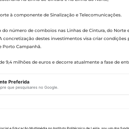
porte à componente de Sinalização e Telecomunicações.
 do número de comboios nas Linhas de Cintura, do Norte e 
 A concretização destes investimentos visa criar condiçõe
 e Porto Campanhã.
 9,4 milhões de euros e decorre atualmente a fase de ent
te Preferida
mpre que pesquisares no Google.
ial e Educação Multimédia no Instituto Politécnico de Leiria, sou um dos fun