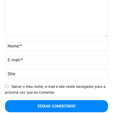
Comentário:
No
E-
mai
Sit
Salvar o meu nome, e-mail e site neste navegador para a
próxima vez que eu comentar.