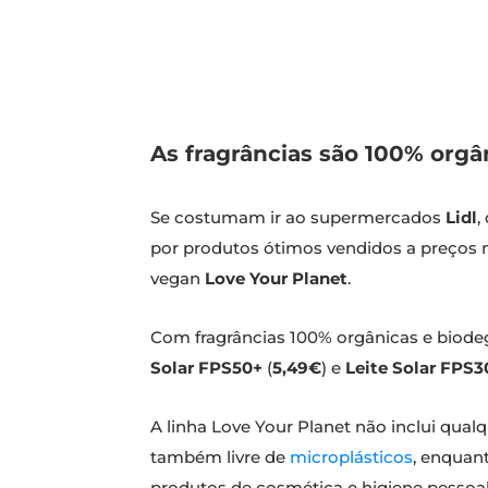
As fragrâncias são 100% orgâ
Se costumam ir ao supermercados
Lidl
,
por produtos ótimos vendidos a preços mu
vegan
Love Your Planet
.
Com fragrâncias 100% orgânicas e biode
Solar FPS50+
(
5,49€
) e
Leite Solar FPS3
A linha Love Your Planet não inclui qua
também livre de
microplásticos
, enquan
produtos de cosmética e higiene pessoal 