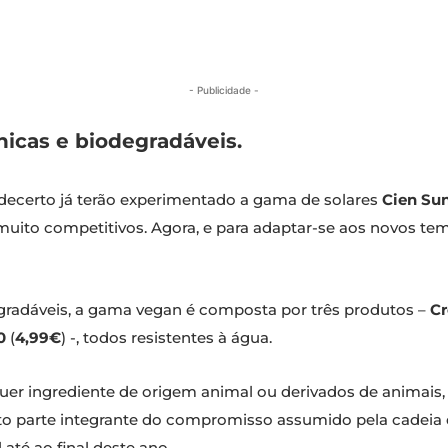
- Publicidade -
nicas e biodegradáveis.
 decerto já terão experimentado a gama de solares
Cien Su
ito competitivos. Agora, e para adaptar-se aos novos tempo
gradáveis, a gama vegan é composta por três produtos –
Cr
0
(
4,99€
) -, todos resistentes à água.
lquer ingrediente de origem animal ou derivados de animais
to parte integrante do compromisso assumido pela cadeia
até ao final deste ano.