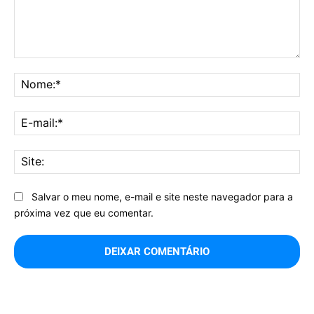
Comentário:
No
E-
mai
Sit
Salvar o meu nome, e-mail e site neste navegador para a
próxima vez que eu comentar.