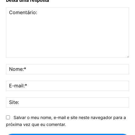
Deixa uma resposta
Comentário:
No
E-
mai
Sit
Salvar o meu nome, e-mail e site neste navegador para a
próxima vez que eu comentar.