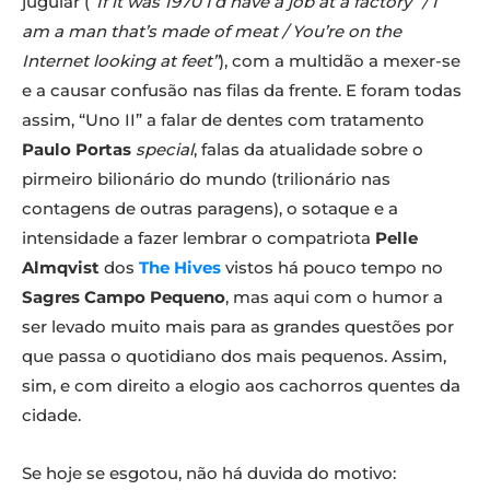
jugular (
“If it was 1970 I’d have a job at a factory” / I
am a man that’s made of meat / You’re on the
Internet looking at feet”
), com a multidão a mexer-se
e a causar confusão nas filas da frente. E foram todas
assim, “Uno II” a falar de dentes com tratamento
Paulo Portas
special
, falas da atualidade sobre o
pirmeiro bilionário do mundo (trilionário nas
contagens de outras paragens), o sotaque e a
intensidade a fazer lembrar o compatriota
Pelle
Almqvist
dos
The Hives
vistos há pouco tempo no
Sagres Campo Pequeno
, mas aqui com o humor a
ser levado muito mais para as grandes questões por
que passa o quotidiano dos mais pequenos. Assim,
sim, e com direito a elogio aos cachorros quentes da
cidade.
Se hoje se esgotou, não há duvida do motivo: