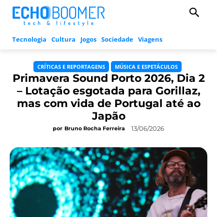
Tecnologia
Cultura
Jogos
Sociedade
Viagens
CRÍTICAS E REPORTAGENS
MÚSICA E ESPETÁCULOS
Primavera Sound Porto 2026, Dia 2
– Lotação esgotada para Gorillaz,
mas com vida de Portugal até ao
Japão
13/06/2026
por
Bruno Rocha Ferreira