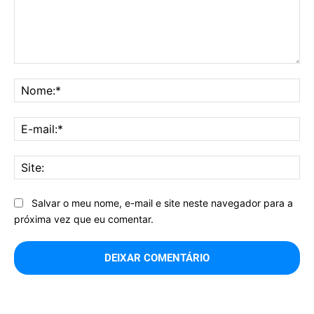
Comentário:
No
E-
mai
Sit
Salvar o meu nome, e-mail e site neste navegador para a
próxima vez que eu comentar.