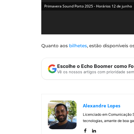
Primavera Sound Porto 2025 - Horários 12 de junho
Quanto aos
bilhetes
, estão disponíveis 
Escolhe o Echo Boomer como Fon
Vê os nossos artigos com prioridade se
Alexandre Lopes
Licenciado em Comunicação Soc
tecnologias, amante de boa ga
Primavera Sound Porto 2025 - Horários 13 de junho