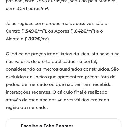
posição, com 3.558 euros/m², seguido pela Madeira,
com 3.241 euros/m².
Já as regiões com preços mais acessíveis são o
Centro (
1.549€
/m²), os Açores (
1.642€
/m²) e o
Alentejo (
1.702€
/m²).
O índice de preços imobiliários do idealista baseia-se
nos valores de oferta publicados no portal,
considerando os metros quadrados construídos. São
excluídos anúncios que apresentem preços fora do
padrão de mercado ou que não tenham recebido
interacções recentes. O cálculo final é realizado
através da mediana dos valores válidos em cada
região ou mercado.
Escolhe o Echo Boomer