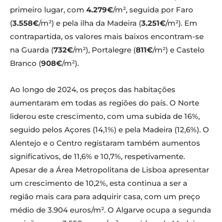
primeiro lugar, com
4.279€
/m², seguida por Faro
(
3.558€
/m²) e pela ilha da Madeira (
3.251€
/m²). Em
contrapartida, os valores mais baixos encontram-se
na Guarda (
732€
/m²), Portalegre (
811€
/m²) e Castelo
Branco (
908€
/m²).
Ao longo de 2024, os preços das habitações
aumentaram em todas as regiões do país. O Norte
liderou este crescimento, com uma subida de 16%,
seguido pelos Açores (14,1%) e pela Madeira (12,6%). O
Alentejo e o Centro registaram também aumentos
significativos, de 11,6% e 10,7%, respetivamente.
Apesar de a Área Metropolitana de Lisboa apresentar
um crescimento de 10,2%, esta continua a ser a
região mais cara para adquirir casa, com um preço
médio de 3.904 euros/m². O Algarve ocupa a segunda