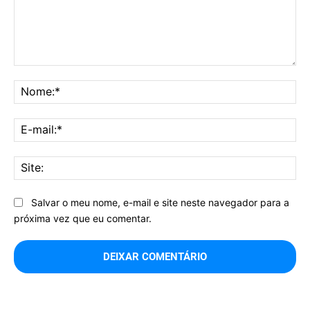
Comentário:
No
E-
mai
Sit
Salvar o meu nome, e-mail e site neste navegador para a
próxima vez que eu comentar.