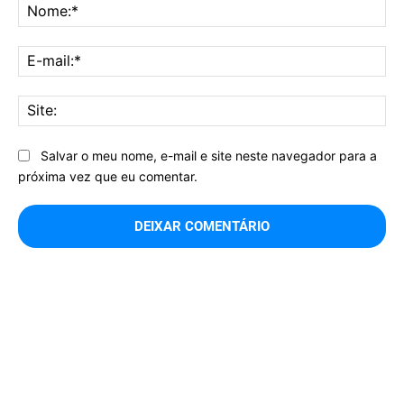
No
E-
mai
Sit
Salvar o meu nome, e-mail e site neste navegador para a
próxima vez que eu comentar.