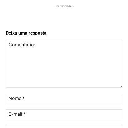
- Publicidade -
Deixa uma resposta
Comentário:
No
E-
mai
Sit